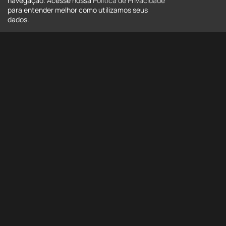
navegação. Acesse nossa
Política de Privacidade
para entender melhor como utilizamos seus
dados.
Tipo
Tipo
Estado
Todos
Cidade
Todas
Bairro
Bairro
Mais opções
Buscar
Buscar por código