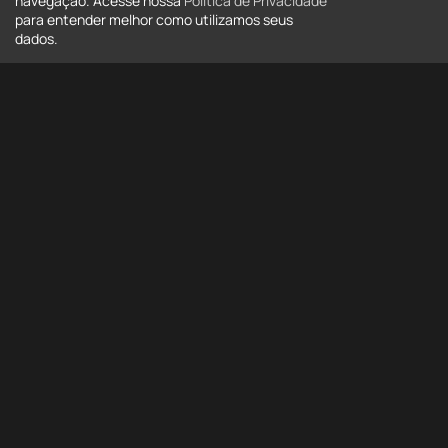
navegação. Acesse nossa
Política de Privacidade
para entender melhor como utilizamos seus
dados.
Tipo
Tipo
Estado
Todos
Cidade
Todas
Bairro
Bairro
Mais opções
Buscar
Buscar por código