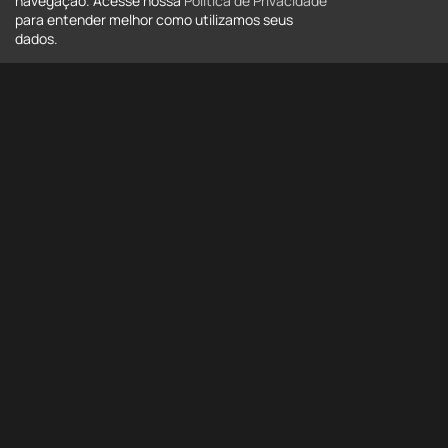
navegação. Acesse nossa
Política de Privacidade
para entender melhor como utilizamos seus
dados.
Tipo
Tipo
Estado
Todos
Cidade
Todas
Bairro
Bairro
Mais opções
Buscar
Buscar por código