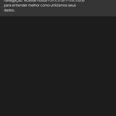
navegação. Acesse nossa
Política de Privacidade
para entender melhor como utilizamos seus
dados.
Tipo
Tipo
Estado
Todos
Cidade
Todas
Bairro
Bairro
Mais opções
Buscar
Buscar por código