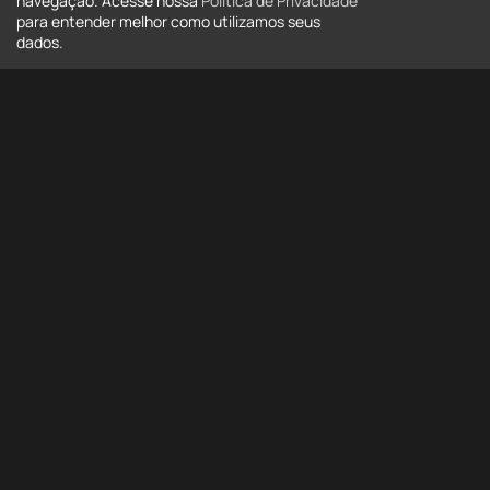
navegação. Acesse nossa
Política de Privacidade
para entender melhor como utilizamos seus
dados.
Tipo
Tipo
Estado
Todos
Cidade
Todas
Bairro
Bairro
Mais opções
Buscar
Buscar por código