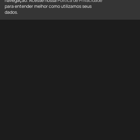
navegação. Acesse nossa
Política de Privacidade
para entender melhor como utilizamos seus
dados.
Tipo
Tipo
Estado
Todos
Cidade
Todas
Bairro
Bairro
Mais opções
Buscar
Buscar por código