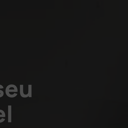
seu
el