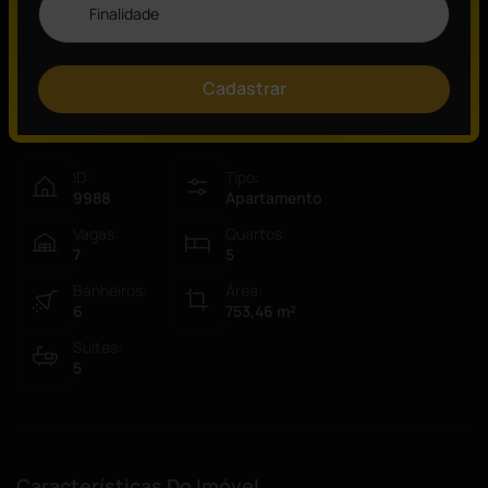
Invictus Imóveis.
Cadastrar
Visão Geral
ID:
Tipo:
9988
Apartamento
Vagas:
Quartos:
7
5
Banheiros:
Área:
6
753,46
m²
Suítes:
5
Características Do Imóvel