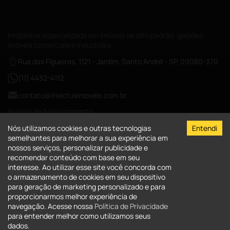
Imobiliária especializada em imóveis de alto padrão, galpões,
imóveis comerciais e industriais.
Rua das Figueiras, 1121 - Jardim, Santo André - SP, 09080-370
(11) 4432-4112
contato@invictusimoveis.com.br
Horário de funcionamento
Segunda a sexta das 08:00-18:00
Nós utilizamos cookies e outras tecnologias
Entendi
Sábados das 09:00-13:00
semelhantes para melhorar a sua experiência em
nossos serviços, personalizar publicidade e
CRECI-026017-J
recomendar conteúdo com base em seu
interesse. Ao utilizar esse site você concorda com
A Invictus Imóveis
o armazenamento de cookies em seu dispositivo
para geração de marketing personalizado e para
Quem Somos
Imóveis
proporcionarmos melhor experiência de
Fale Conosco
navegação. Acesse nossa
Política de Privacidade
Imóveis para comprar
Clientes
Serviços - Administração de Bens
para entender melhor como utilizamos seus
Imóveis para alugar
dados.
Política de Privacidade
Área do cliente