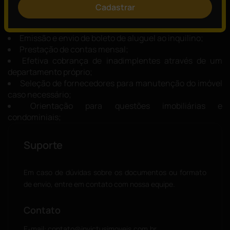
Especialização em locações formato Built to Suit;
Cadastrar
Pagamento de contas, taxas e impostos pertinentes
ao imóvel;
Emissão e envio de boleto de aluguel ao inquilino;
Prestação de contas mensal;
Efetiva cobrança de inadimplentes através de um
departamento próprio;
Seleção de fornecedores para manutenção do imóvel
caso necessário;
Orientação para questões imobiliárias e
condominiais;
Suporte
Em caso de dúvidas sobre os documentos ou formato
de envio, entre em contato com nossa equipe.
Contato
E-mail:
contato@invictusimoveis.com.br