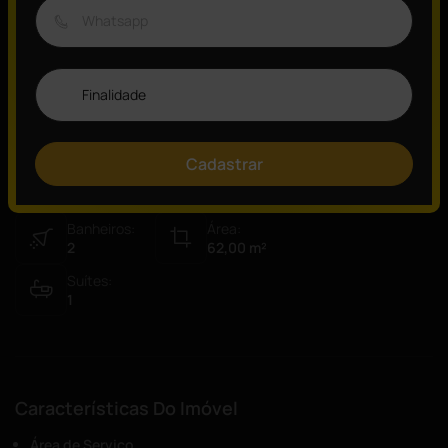
Visão Geral
ID:
Tipo:
10303
Apartamento
Cadastrar
Vagas:
Quartos:
2
2
Banheiros:
Área:
2
62,00
m²
Suítes:
1
Características Do Imóvel
Área de Serviço