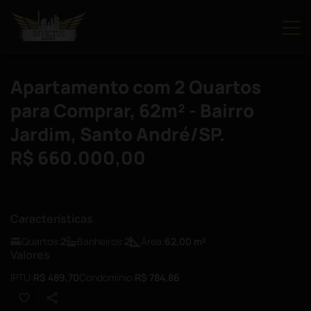
Apartamento com 2 Quartos
para Comprar, 62m² - Bairro
Jardim, Santo André/SP.
R$ 660.000,00
Características
Quartos:
2
Banheiros:
2
Área:
62,00
m²
Valores
IPTU:
R$ 489,70
Condomínio:
R$ 784,86