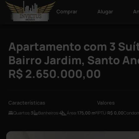
Comprar
Alugar
An
Apartamento com 3 Suít
Bairro Jardim, Santo An
R$ 2.650.000,00
Características
Valores
Quartos:
3
Banheiros:
4
Área:
175,00
m²
IPTU:
R$ 0,00
Condom