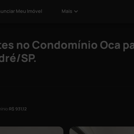
unciar Meu Imóvel
Mais
es no Condomínio Oca pa
dré/SP.
ínio:
R$ 931,12