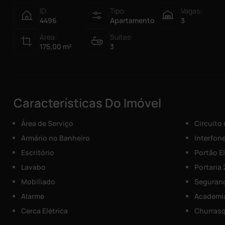
ID:
Tipo:
Vagas:
4496
Apartamento
3
Área:
Suítes:
175,00
m²
3
Características Do Imóvel
Área de Serviço
Circuito
Armário no Banheiro
Interfon
Escritório
Portão E
Lavabo
Portaria
Mobiliado
Seguranç
Alarme
Academi
Cerca Elétrica
Churrasq