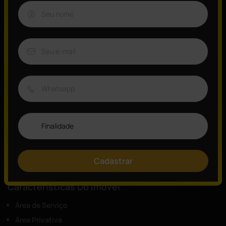
Visão Geral
ID:
Tipo:
7279
Apartamento
Vagas:
Quartos:
2
3
Banheiros:
Área:
4
128,00
m²
Suítes:
3
Cadastrar
Características Do Imóvel
Área de Serviço
Área Privativa