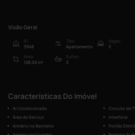
Visão Geral
ID:
Tipo:
Vagas:
3948
Apartamento
3
Área:
Suítes:
128,00
m²
3
Características Do Imóvel
Ar Condicionado
Circuito de T
Área de Serviço
Interfone
Armário no Banheiro
Portão Eletr
Armário na Cozinha
Portaria 24 