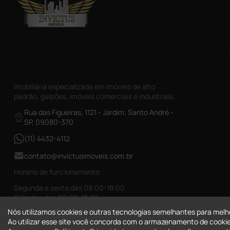
Imobiliária especializada em imóveis de alto
padrão, galpões, imóveis comerciais e industriais.
Rua das Figueiras, 1121 - Jardim, Santo André -
SP, 09080-370
(11) 4432-4112
contato@invictusimoveis.com.br
Horário de funcionamento
Segunda a sexta das 08:00-18:00
Sábados das 09:00-13:00
Nós utilizamos cookies e outras tecnologias semelhantes para melh
CRECI-026017-J
Ao utilizar esse site você concorda com o armazenamento de cookie