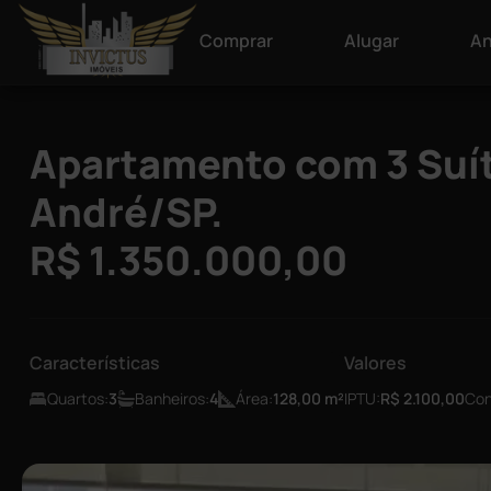
Comprar
Alugar
An
Apartamento com 3 Suít
André/SP.
R$ 1.350.000,00
Características
Valores
Quartos:
3
Banheiros:
4
Área:
128,00
m²
IPTU:
R$ 2.100,00
Con