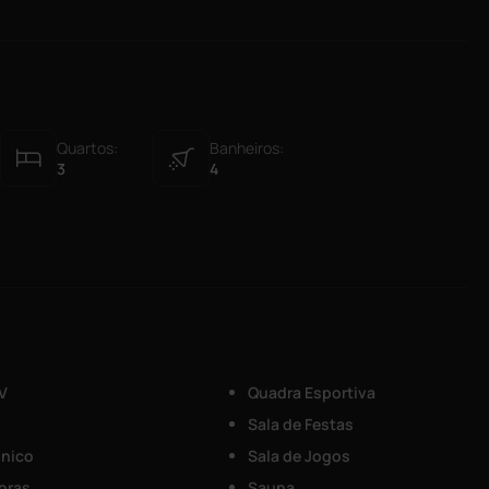
Quartos:
Banheiros:
3
4
V
Quadra Esportiva
Sala de Festas
ônico
Sala de Jogos
Horas
Sauna