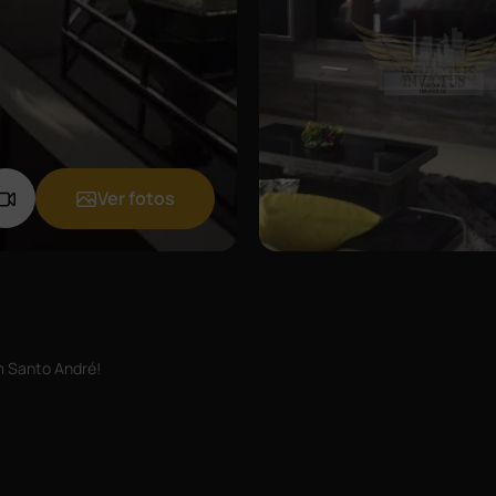
Ver fotos
m Santo André!