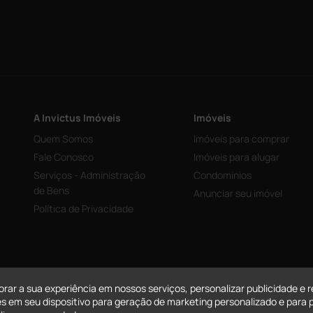
A Invictus Imóveis
Imóveis
Quem Somos
Imóveis para comprar
Fale Conosco
Imóveis para alugar
Serviços - Administração
Condominios
de Bens
Anunciar seu imóvel
Política de Privacidade
orar a sua experiência em nossos serviços, personalizar publicidade 
s em seu dispositivo para geração de marketing personalizado e para