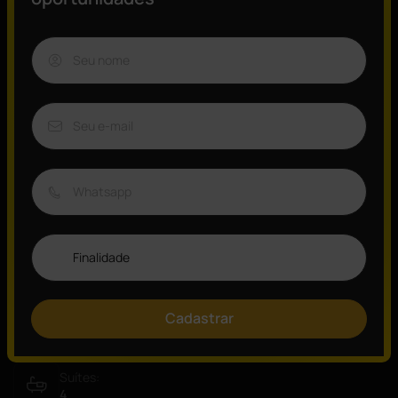
Esplêndido apartamento com vista panorâmica e piscina de
frente com a praia!
Quer saber mais?
Consulte um de nossos especialistas e agende sua visita!
Invictus Imóveis: (11) 4432-4112.
Visão Geral
ID:
Tipo:
5222
Apartamento
Vagas:
Quartos:
3
4
Cadastrar
Banheiros:
Área:
6
207,00
m²
Suítes:
4