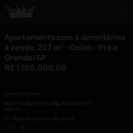
Apartamento com 4 dormitórios
à venda, 207 m² - Ocian - Praia
Grande/SP
R$ 1.100.000,00
Características
Quartos:
4
Banheiros:
6
Área:
207,00
m²
Valores
IPTU:
R$ 0,00
Condomínio:
R$ 595,00