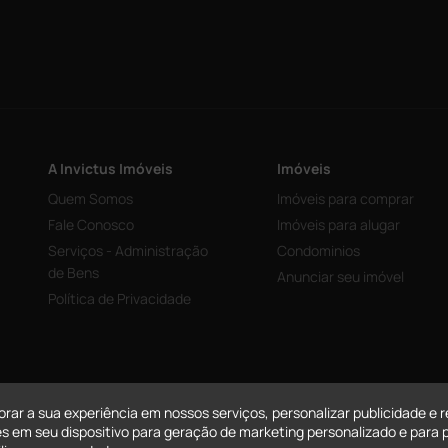
A Invictus Imóveis
Imóveis
Quem Somos
Imóveis para comprar
Fale Conosco
Imóveis para alugar
Serviços - Administração
Condominios
de Bens
Anunciar seu imóvel
Política de Privacidade
orar a sua experiência em nossos serviços, personalizar publicidade 
s em seu dispositivo para geração de marketing personalizado e para