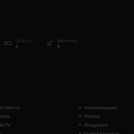
Quartos:
Banheiros:
4
6
r Elétrico
Hidromassagem
trica
Piscina
 de TV
Playground
e
Quadra Esportiva