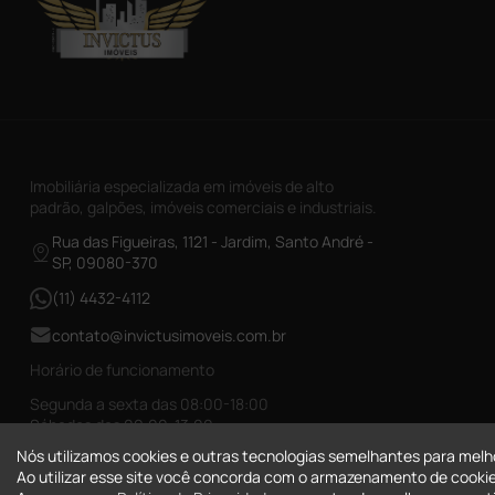
Imobiliária especializada em imóveis de alto
padrão, galpões, imóveis comerciais e industriais.
Rua das Figueiras, 1121 - Jardim, Santo André -
SP, 09080-370
(11) 4432-4112
contato@invictusimoveis.com.br
Horário de funcionamento
Segunda a sexta das 08:00-18:00
Sábados das 09:00-13:00
Nós utilizamos cookies e outras tecnologias semelhantes para melh
CRECI-026017-J
Ao utilizar esse site você concorda com o armazenamento de cookie