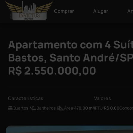
Comprar
Alugar
An
Apartamento com 4 Suíte
Bastos, Santo André/SP
R$ 2.550.000,00
Características
Valores
Quartos:
4
Banheiros:
6
Área:
470,00
m²
IPTU:
R$ 0,00
Condom