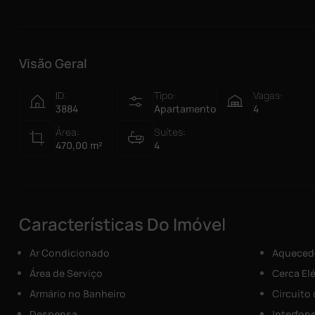
Visão Geral
ID:
Tipo:
Vagas:
3884
Apartamento
4
Área:
Suítes:
470,00
m²
4
Características Do Imóvel
Ar Condicionado
Aquecedo
Área de Serviço
Cerca Elé
Armário no Banheiro
Circuito
Despensa
Interfon