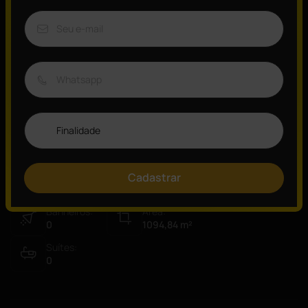
Belíssima Sala Corporativa de 1094,84 m²!Um andar interno,
totalmente mobiliado, será locado do jeito que esta nas fotos.31
vagas de garagem, ar condicionado, sala de reuniões, recepção,
banheiro masculino e feminino, copa, excelente localização!
Visão Geral
ID:
Tipo:
13754
Conjunto Comercial/sala
Vagas:
Quartos:
Cadastrar
3
0
Banheiros:
Área:
0
1094,84
m²
Suítes:
0