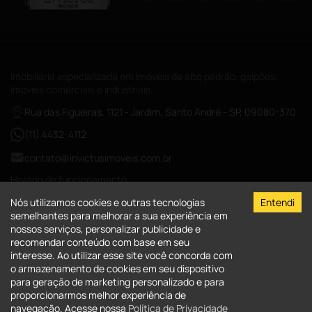
Imobiliária especializada em imóveis de alto padrão, galpões,
imóveis comerciais e industriais.
Rua das Figueiras, 1121 - Jardim, Santo André - SP, 09080-370
(11) 4432-4112
contato@invictusimoveis.com.br
Horário de funcionamento
Segunda a sexta das 08:00-18:00
Nós utilizamos cookies e outras tecnologias
Entendi
Sábados das 09:00-13:00
semelhantes para melhorar a sua experiência em
nossos serviços, personalizar publicidade e
CRECI-026017-J
recomendar conteúdo com base em seu
interesse. Ao utilizar esse site você concorda com
A Invictus Imóveis
o armazenamento de cookies em seu dispositivo
para geração de marketing personalizado e para
Quem Somos
Imóveis
proporcionarmos melhor experiência de
Fale Conosco
navegação. Acesse nossa
Política de Privacidade
Imóveis para comprar