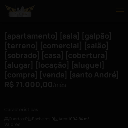
[apartamento] [sala] [galpão]
[terreno] [comercial] [salão]
[sobrado] [casa] [cobertura]
[alugar] [locação] [aluguel]
[compra] [venda] [santo André]
R$ 71.000,00
/mês
Características
Quartos:
0
Banheiros:
0
Área:
1094,84
m²
Valores