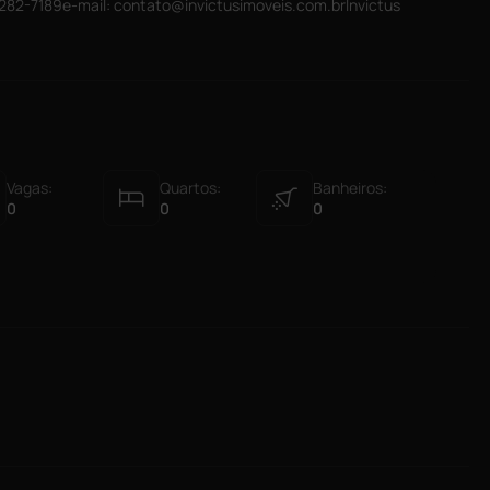
282-7189e-mail: contato@invictusimoveis.com.brInvictus
Vagas:
Quartos:
Banheiros:
0
0
0