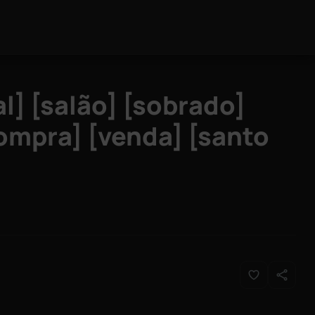
l] [salão] [sobrado]
compra] [venda] [santo