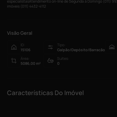
especialistasAtendimento on-line de Segunda á Domingo (011) 99
imóveis (011) 4432-4112
Visão Geral
ID:
Tipo:
15106
Galpão/Depósito/Barracão
Área:
Suítes:
5086,00
m²
0
Características Do Imóvel