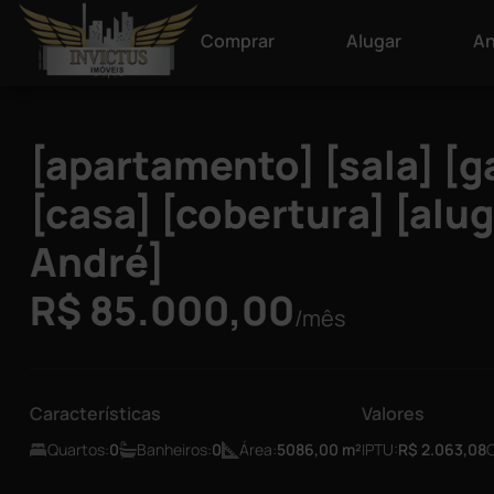
Comprar
Alugar
An
[apartamento] [sala] [g
[casa] [cobertura] [alu
André]
R$ 85.000,00
/mês
Características
Valores
Quartos:
0
Banheiros:
0
Área:
5086,00
m²
IPTU:
R$ 2.063,08