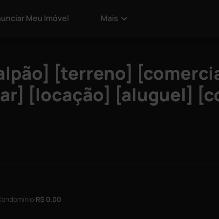
unciar Meu Imóvel
Mais
alpão] [terreno] [comercia
gar] [locação] [aluguel] [
Condomínio:
R$ 0,00