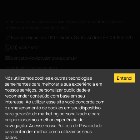
Imobiliária especializada em imóveis de alto padrão, galpões,
imóveis comerciais e industriais.
Rua das Figueiras, 1121 - Jardim, Santo André - SP, 09080-370
(11) 4432-4112
contato@invictusimoveis.com.br
Horário de funcionamento
Segunda a sexta das 08:00-18:00
Nós utilizamos cookies e outras tecnologias
Entendi
Sábados das 09:00-13:00
semelhantes para melhorar a sua experiência em
nossos serviços, personalizar publicidade e
CRECI-026017-J
recomendar conteúdo com base em seu
interesse. Ao utilizar esse site você concorda com
A Invictus Imóveis
o armazenamento de cookies em seu dispositivo
para geração de marketing personalizado e para
Quem Somos
Imóveis
proporcionarmos melhor experiência de
Fale Conosco
navegação. Acesse nossa
Política de Privacidade
Imóveis para comprar
Clientes
Serviços - Administração de Bens
para entender melhor como utilizamos seus
Entre em contato
Imóveis para alugar
dados.
Política de Privacidade
Área do cliente