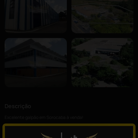
Descrição
Excelente galpão em Sorocaba à venda!
- Área de terreno: 54.085m².
- Área construída: 14.468m².