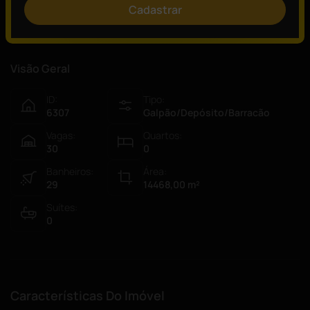
Cadastrar
Visão Geral
ID:
Tipo:
6307
Galpão/Depósito/Barracão
Vagas:
Quartos:
30
0
Banheiros:
Área:
29
14468,00
m²
Suítes:
0
Características Do Imóvel