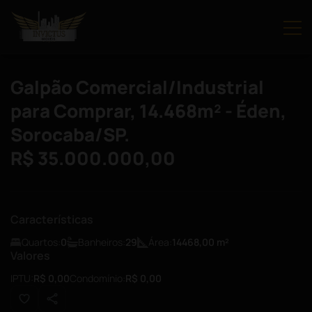
Galpão Comercial/Industrial
para Comprar, 14.468m² - Éden,
Sorocaba/SP.
R$ 35.000.000,00
Características
Quartos:
0
Banheiros:
29
Área:
14468,00
m²
Valores
IPTU:
R$ 0,00
Condomínio:
R$ 0,00