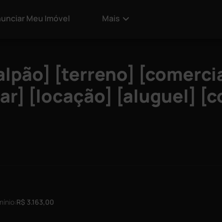
unciar Meu Imóvel
Mais
alpão] [terreno] [comercia
gar] [locação] [aluguel] [
ínio:
R$ 3.163,00