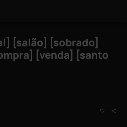
l] [salão] [sobrado]
compra] [venda] [santo