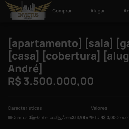
Comprar
Alugar
An
[apartamento] [sala] [g
[casa] [cobertura] [alu
André]
R$ 3.500.000,00
Características
Valores
Quartos:
0
Banheiros:
3
Área:
233,98
m²
IPTU:
R$ 0,00
Condom