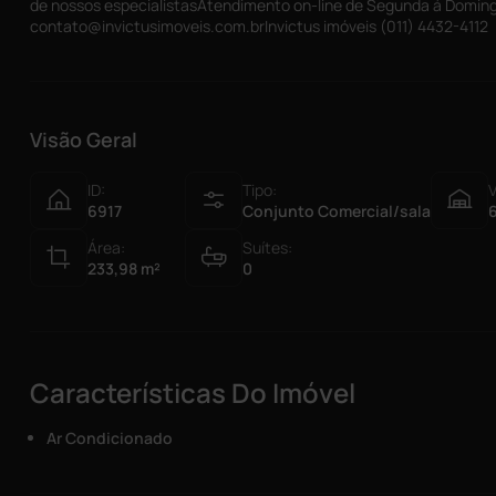
de nossos especialistasAtendimento on-line de Segunda á Doming
contato@invictusimoveis.com.brInvictus imóveis (011) 4432-4112
Visão Geral
ID:
Tipo:
V
6917
Conjunto Comercial/sala
Área:
Suítes:
233,98
m²
0
Características Do Imóvel
Ar Condicionado