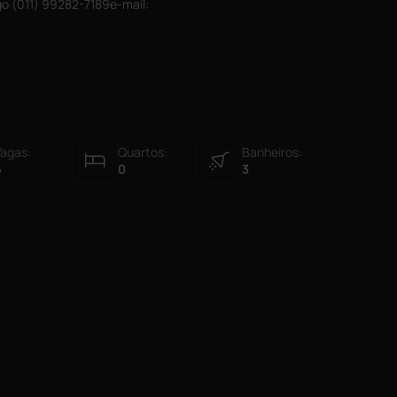
o (011) 99282-7189e-mail:
agas:
Quartos:
Banheiros:
6
0
3