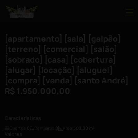
[apartamento] [sala] [galpão]
[terreno] [comercial] [salão]
[sobrado] [casa] [cobertura]
[alugar] [locação] [aluguel]
[compra] [venda] [santo André]
R$ 1.950.000,00
Características
Quartos:
0
Banheiros:
8
Área:
500,00
m²
Valores