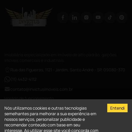
Imobiliária especializada em imóveis de alto padrão, galpões,
imóveis comerciais e industriais.
Rua das Figueiras, 1121 - Jardim, Santo André - SP, 09080-370
(11) 4432-4112
contato@invictusimoveis.com.br
Horário de funcionamento
Segunda a sexta das 08:00-18:00
Nós utilizamos cookies e outras tecnologias
Entendi
Sábados das 09:00-13:00
semelhantes para melhorar a sua experiência em
nossos serviços, personalizar publicidade e
CRECI-026017-J
recomendar conteúdo com base em seu
interesse. Ao utilizar esse site você concorda com