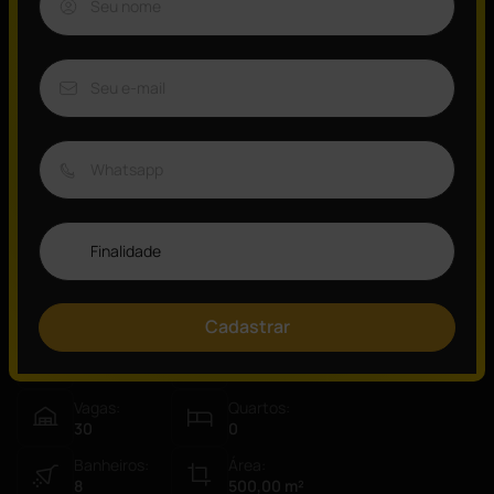
Prédio comercial com 500 m² de terreno e 670 m² de área
construída, distribuído em 3 pavimentos sendo, pavimento
térreo, com vão livre, pé direito de 5 metros, mezanino e 4
banheiros, pavimento subsolo, com vão livre, vagas para 30
veículos, banheiros e área de refeitório. pavimento superior com
vão livre e 4 banheiros.Entrada lateral para veículos, ótima
localização, próximo ao aeroporto e metrô Jabaquara.Consulte
um de nossos especialistasAtendimento on-line de Segunda á
Domingo (011) 99282-7189e-mail:
contato@invictusimoveis.com.brInvictus imóveis (011) 4432-4112
Visão Geral
Cadastrar
ID:
Tipo:
7224
Prédio Inteiro
Vagas:
Quartos:
30
0
Banheiros:
Área:
8
500,00
m²