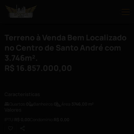
Terreno à Venda Bem Localizado
no Centro de Santo André com
3.746m².
R$ 16.857.000,00
Características
Quartos:
0
Banheiros:
0
Área:
3746,00
m²
Valores
IPTU:
R$ 0,00
Condomínio:
R$ 0,00