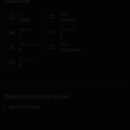
Visão Geral
ID:
Tipo:
9589
Terreno
Vagas:
Quartos:
0
0
Banheiros:
Área:
0
3746,00
m²
Suítes:
0
Características Do Imóvel
Água Individual