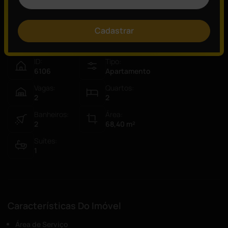
Cadastrar
Visão Geral
ID:
Tipo:
6106
Apartamento
Vagas:
Quartos:
2
2
Banheiros:
Área:
2
68,40
m²
Suítes:
1
Características Do Imóvel
Área de Serviço