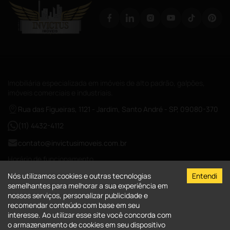
Imobiliária especializada em imóveis de alto padrão, galpões,
imóveis comerciais e industriais.
Rua das Figueiras, 1121 - Jardim, Santo André - SP, 09080-370
(11) 4432-4112
contato@invictusimoveis.com.br
Horário de funcionamento
Segunda a sexta das 08:00-18:00
Nós utilizamos cookies e outras tecnologias
Entendi
Sábados das 09:00-13:00
semelhantes para melhorar a sua experiência em
nossos serviços, personalizar publicidade e
CRECI-026017-J
recomendar conteúdo com base em seu
interesse. Ao utilizar esse site você concorda com
A Invictus Imóveis
o armazenamento de cookies em seu dispositivo