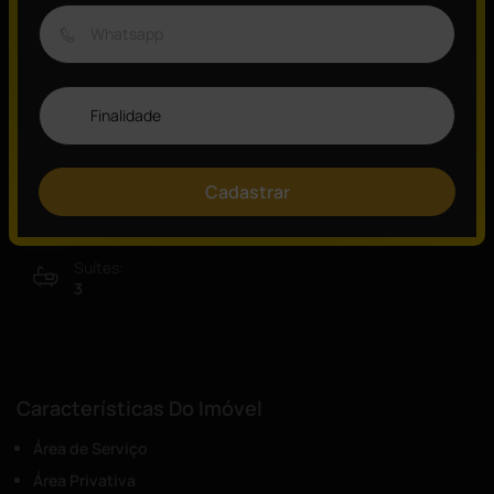
Visão Geral
ID:
Tipo:
15456
Casa
Vagas:
Quartos:
2
5
Cadastrar
Banheiros:
Área:
5
368,00
m²
Suítes:
3
Características Do Imóvel
Área de Serviço
Área Privativa