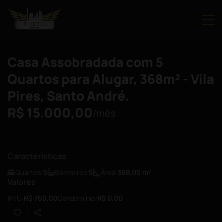
Casa Assobradada com 5
Quartos para Alugar, 368m² - Vila
Pires, Santo André.
R$ 15.000,00
/mês
Características
Quartos:
5
Banheiros:
5
Área:
368,00
m²
Valores
IPTU:
R$ 760,00
Condomínio:
R$ 0,00