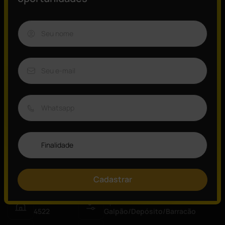
- Área fabril 130m²;
- Pé direito de 6 metros;
Energia trifásica;
Recuo para 2 vagas.
Fácil acesso a Avenida Nossa Senhora das Graças, Avenida
Rotary, Avenida Casa Grande e Rodovia dos Imigrantes.
*Valores e disponibilidade do imóvel sujeitos às alterações*
Quer saber mais?
Consulte um de nossos especialistas!
Visão Geral
Cadastrar
ID:
Tipo:
4522
Galpão/Depósito/Barracão