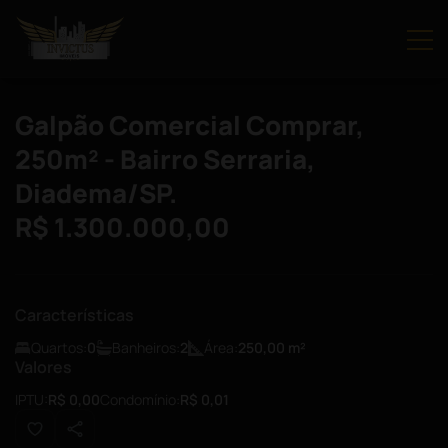
Galpão Comercial Comprar,
250m² - Bairro Serraria,
Diadema/SP.
R$ 1.300.000,00
Características
Quartos:
0
Banheiros:
2
Área:
250,00
m²
Valores
IPTU:
R$ 0,00
Condomínio:
R$ 0,01