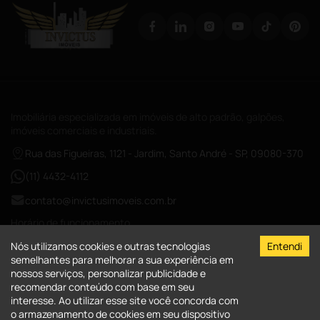
Imobiliária especializada em imóveis de alto padrão, galpões,
imóveis comerciais e industriais.
Rua das Figueiras, 1121 - Jardim, Santo André - SP, 09080-370
(11) 4432-4112
contato@invictusimoveis.com.br
Horário de funcionamento
Segunda a sexta das 08:00-18:00
Nós utilizamos cookies e outras tecnologias
Entendi
Sábados das 09:00-13:00
semelhantes para melhorar a sua experiência em
nossos serviços, personalizar publicidade e
CRECI-026017-J
recomendar conteúdo com base em seu
interesse. Ao utilizar esse site você concorda com
A Invictus Imóveis
o armazenamento de cookies em seu dispositivo