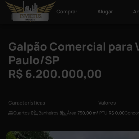
Comprar
Alugar
An
Galpão Comercial para V
Paulo/SP
R$ 6.200.000,00
Características
Valores
Quartos:
0
Banheiros:
8
Área:
750,00
m²
IPTU:
R$ 0,00
Condom