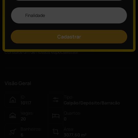
Energia trifásica de 99 KVA;
Estacionamento ao redor do galpão para vários veículos.
*Valores e disponibilidade do imóvel sujeitos às alterações*
Cadastrar
Quer saber mais?
Consulte um de nossos especialistas!
Visão Geral
ID:
Tipo:
10117
Galpão/Depósito/Barracão
Vagas:
Quartos:
20
0
Banheiros:
Área:
6
3077,60
m²