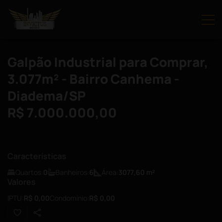
Galpão Industrial para Comprar,
3.077m² - Bairro Canhema -
Diadema/SP
R$ 7.000.000,00
Características
Quartos:
0
Banheiros:
6
Área:
3077,60
m²
Valores
IPTU:
R$ 0,00
Condomínio:
R$ 0,00