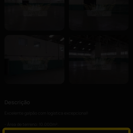
Descrição
Excelente galpão com logística excepcional!
- Área de terreno: 10.000m².
- Área construída: 7.000m².