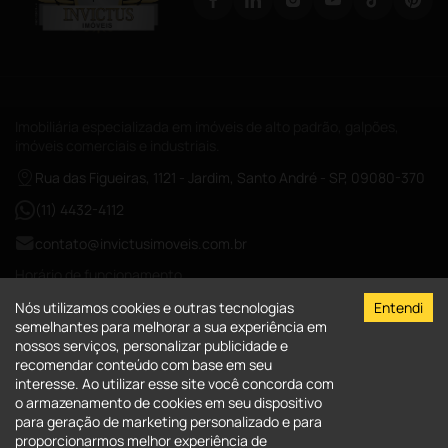
Imobiliária especializada em imóveis de alto padrão, galpões,
imóveis comerciais e industriais.
Rua das Figueiras, 1121 - Jardim, Santo André - SP, 09080-370
(11) 4432-4112
contato@invictusimoveis.com.br
Horário de funcionamento
Segunda a sexta das 08:00-18:00
Nós utilizamos cookies e outras tecnologias
Entendi
Sábados das 09:00-13:00
semelhantes para melhorar a sua experiência em
nossos serviços, personalizar publicidade e
CRECI-026017-J
recomendar conteúdo com base em seu
interesse. Ao utilizar esse site você concorda com
A Invictus Imóveis
o armazenamento de cookies em seu dispositivo
para geração de marketing personalizado e para
Quem Somos
Imóveis
proporcionarmos melhor experiência de