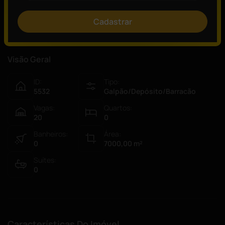
Consulte um de nossos especialistas!
Cadastrar
Visão Geral
ID:
Tipo:
5532
Galpão/Depósito/Barracão
Vagas:
Quartos:
20
0
Banheiros:
Área:
0
7000,00
m²
Suítes:
0
Características Do Imóvel