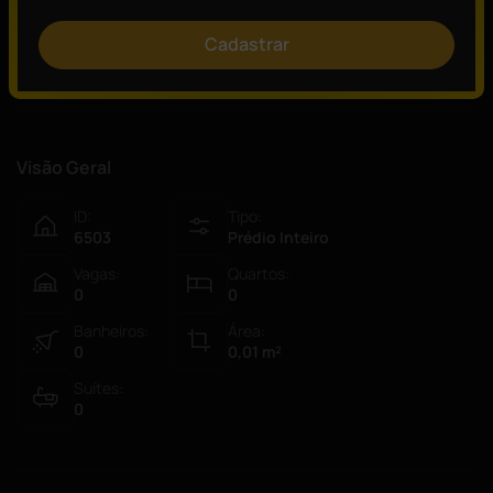
Quer saber mais?
Cadastrar
Consulte um de nossos especialistas!
Visão Geral
ID:
Tipo:
6503
Prédio Inteiro
Vagas:
Quartos:
0
0
Banheiros:
Área:
0
0,01
m²
Suítes:
0