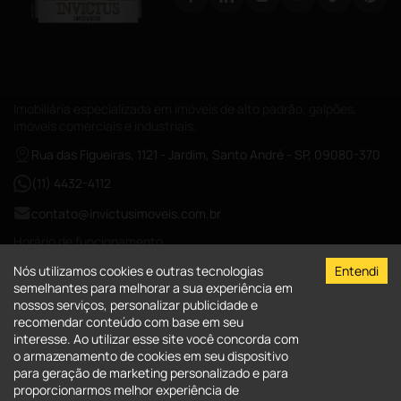
Imobiliária especializada em imóveis de alto padrão, galpões,
imóveis comerciais e industriais.
Rua das Figueiras, 1121 - Jardim, Santo André - SP, 09080-370
(11) 4432-4112
contato@invictusimoveis.com.br
Horário de funcionamento
Segunda a sexta das 08:00-18:00
Nós utilizamos cookies e outras tecnologias
Entendi
Sábados das 09:00-13:00
semelhantes para melhorar a sua experiência em
nossos serviços, personalizar publicidade e
CRECI-026017-J
recomendar conteúdo com base em seu
interesse. Ao utilizar esse site você concorda com
A Invictus Imóveis
o armazenamento de cookies em seu dispositivo
para geração de marketing personalizado e para
Quem Somos
Imóveis
proporcionarmos melhor experiência de
Fale Conosco