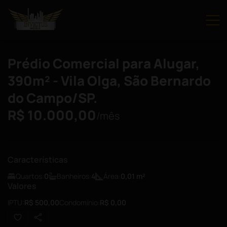
Prédio Comercial para Alugar,
390m² - Vila Olga, São Bernardo
do Campo/SP.
R$ 10.000,00
/mês
Características
Quartos:
0
Banheiros:
4
Área:
0,01
m²
Valores
IPTU:
R$ 500,00
Condomínio:
R$ 0,00