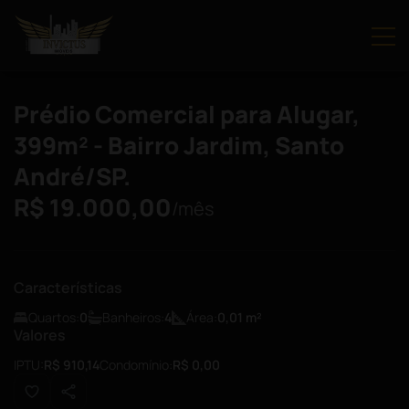
Prédio Comercial para Alugar,
399m² - Bairro Jardim, Santo
André/SP.
R$ 19.000,00
/mês
Características
Quartos:
0
Banheiros:
4
Área:
0,01
m²
Valores
IPTU:
R$ 910,14
Condomínio:
R$ 0,00