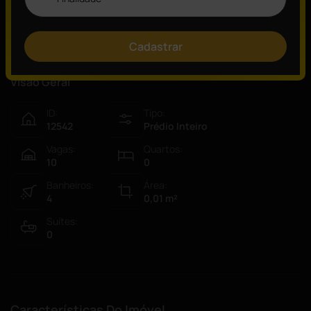
Consulte um de nossos especialistas!
Cadastrar
Visão Geral
ID:
Tipo:
12542
Prédio Inteiro
Vagas:
Quartos:
10
0
Banheiros:
Área:
4
0,01
m²
Suítes:
0
Características Do Imóvel