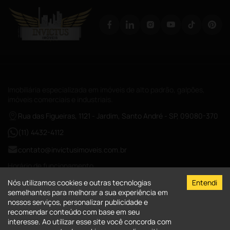
Imobiliária especializada em imóveis de alto padrão, galpões,
imóveis comerciais e industriais.
Rua das Figueiras, 1121 - Jardim, Santo André - SP, 09080-370
(11) 4432-4112
contato@invictusimoveis.com.br
Horário de funcionamento
Segunda a sexta das 08:00-18:00
Nós utilizamos cookies e outras tecnologias
Entendi
Sábados das 09:00-13:00
semelhantes para melhorar a sua experiência em
nossos serviços, personalizar publicidade e
CRECI-026017-J
recomendar conteúdo com base em seu
interesse. Ao utilizar esse site você concorda com
A Invictus Imóveis