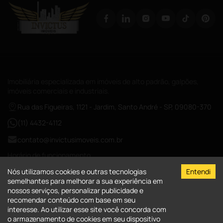
Imobiliária especializada em imóveis de alto padrão, galpões,
imóveis comerciais e industriais.
Rua das Figueiras, 1121 - Jardim, Santo André - SP, 09080-370
(11) 4432-4112
contato@invictusimoveis.com.br
Horário de funcionamento
Segunda a sexta das 08:00-18:00
Nós utilizamos cookies e outras tecnologias
Entendi
Sábados das 09:00-13:00
semelhantes para melhorar a sua experiência em
nossos serviços, personalizar publicidade e
CRECI-026017-J
recomendar conteúdo com base em seu
interesse. Ao utilizar esse site você concorda com
A Invictus Imóveis
o armazenamento de cookies em seu dispositivo