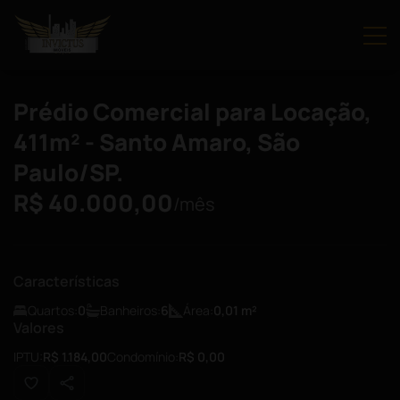
Prédio Comercial para Locação,
411m² - Santo Amaro, São
Paulo/SP.
R$ 40.000,00
/mês
Características
Quartos:
0
Banheiros:
6
Área:
0,01
m²
Valores
IPTU:
R$ 1.184,00
Condomínio:
R$ 0,00