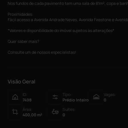
Nos fundos de cada pavimento tem uma sala de 81m², copa e banh
Proximidades:
Fácil acesso a Avenida Andrade Neves, Avenida Firestone e Aveni
*Valores e disponibilidade do imóvel sujeitos às alterações*
Quer saber mais?
Consulte um de nossos especialistas!
Visão Geral
ID:
Tipo:
Vagas:
7498
Prédio Inteiro
0
Área:
Suítes:
400,00
m²
0