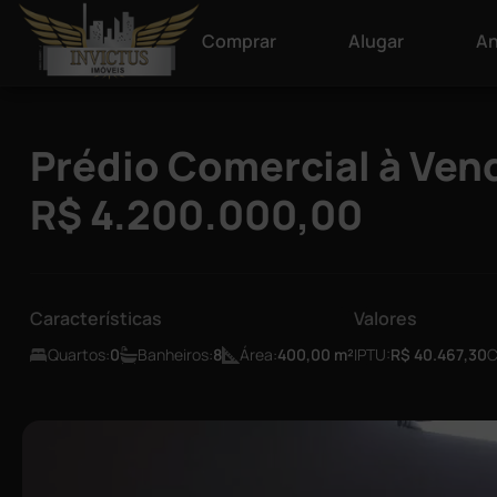
Comprar
Alugar
An
Prédio Comercial à Vend
R$ 4.200.000,00
Características
Valores
Quartos:
0
Banheiros:
8
Área:
400,00
m²
IPTU:
R$ 40.467,30
C