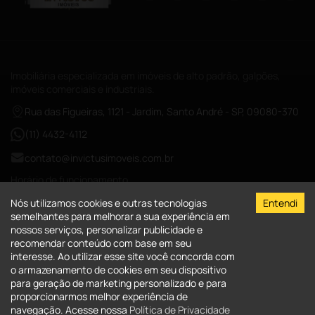
Imobiliária especializada em imóveis de alto padrão, galpões,
imóveis comerciais e industriais.
Rua das Figueiras, 1121 - Jardim, Santo André - SP, 09080-370
(11) 4432-4112
contato@invictusimoveis.com.br
Horário de funcionamento
Segunda a sexta das 08:00-18:00
Nós utilizamos cookies e outras tecnologias
Entendi
Sábados das 09:00-13:00
semelhantes para melhorar a sua experiência em
nossos serviços, personalizar publicidade e
CRECI-026017-J
recomendar conteúdo com base em seu
interesse. Ao utilizar esse site você concorda com
A Invictus Imóveis
o armazenamento de cookies em seu dispositivo
para geração de marketing personalizado e para
Quem Somos
Imóveis
proporcionarmos melhor experiência de
Fale Conosco
navegação. Acesse nossa
Política de Privacidade
Imóveis para comprar