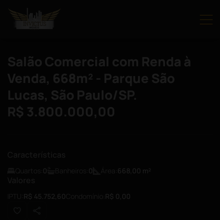
Salão Comercial com Renda à
Venda, 668m² - Parque São
Lucas, São Paulo/SP.
R$ 3.800.000,00
Características
Quartos:
0
Banheiros:
0
Área:
668,00
m²
Valores
IPTU:
R$ 45.752,60
Condomínio:
R$ 0,00