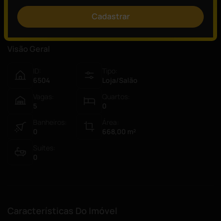
Cadastrar
Visão Geral
ID:
Tipo:
6504
Loja/Salão
Vagas:
Quartos:
5
0
Banheiros:
Área:
0
668,00
m²
Suítes:
0
Características Do Imóvel