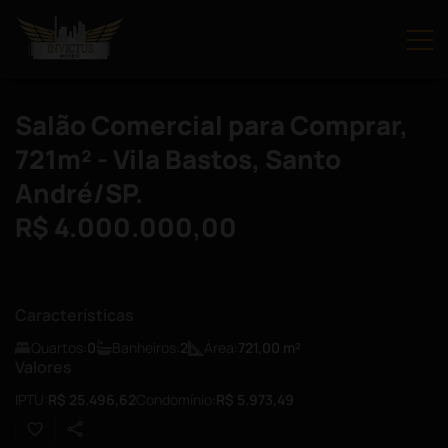
Salão Comercial para Comprar,
721m² - Vila Bastos, Santo
André/SP.
R$ 4.000.000,00
Características
Quartos:
0
Banheiros:
2
Área:
721,00
m²
Valores
IPTU:
R$ 25.496,62
Condomínio:
R$ 5.973,49