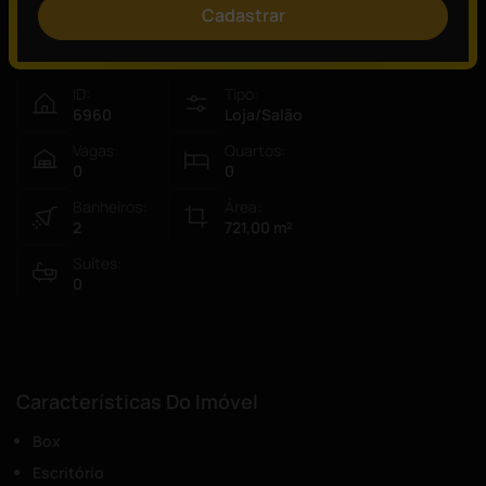
Cadastrar
Visão Geral
ID:
Tipo:
6960
Loja/Salão
Vagas:
Quartos:
0
0
Banheiros:
Área:
2
721,00
m²
Suítes:
0
Características Do Imóvel
Box
Escritório