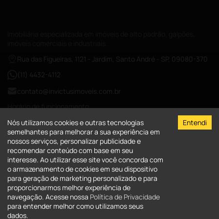
Imobiliária especializada em imóveis de alto padrão, galpões,
imóveis comerciais e industriais.
Rua das Figueiras, 1121 - Jardim, Santo André - SP, 09080-370
(11) 4432-4112
contato@invictusimoveis.com.br
Horário de funcionamento
Segunda a sexta das 08:00-18:00
Nós utilizamos cookies e outras tecnologias
Entendi
Sábados das 09:00-13:00
semelhantes para melhorar a sua experiência em
nossos serviços, personalizar publicidade e
CRECI-026017-J
recomendar conteúdo com base em seu
interesse. Ao utilizar esse site você concorda com
A Invictus Imóveis
o armazenamento de cookies em seu dispositivo
para geração de marketing personalizado e para
Quem Somos
Imóveis
proporcionarmos melhor experiência de
Fale Conosco
navegação. Acesse nossa
Política de Privacidade
Imóveis para comprar
Clientes
Serviços - Administração de Bens
para entender melhor como utilizamos seus
Entre em contato
Imóveis para alugar
dados.
Política de Privacidade
Área do cliente