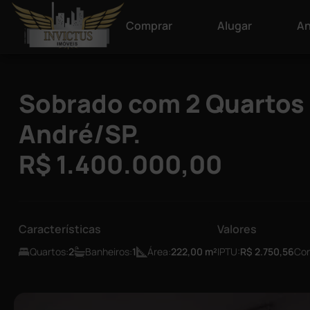
Comprar
Alugar
An
Sobrado com 2 Quartos p
André/SP.
R$ 1.400.000,00
Características
Valores
Quartos:
2
Banheiros:
1
Área:
222,00
m²
IPTU:
R$ 2.750,56
Con