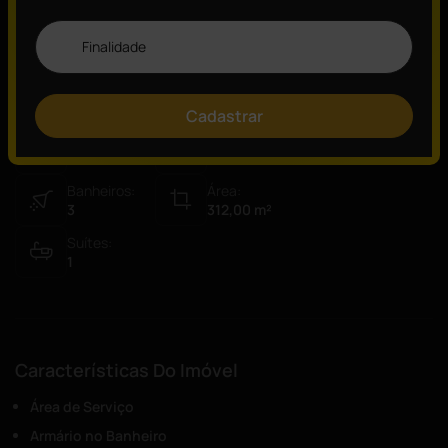
Visão Geral
ID:
Tipo:
9895
Sobrado
Cadastrar
Vagas:
Quartos:
3
4
Banheiros:
Área:
3
312,00
m²
Suítes:
1
Características Do Imóvel
Área de Serviço
Armário no Banheiro