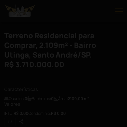
Terreno Residencial para
Comprar, 2.109m² - Bairro
Utinga, Santo André/SP.
R$ 3.710.000,00
Características
Quartos:
0
Banheiros:
0
Área:
2109,00
m²
Valores
IPTU:
R$ 0,00
Condomínio:
R$ 0,00