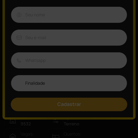
Testada principal com 56 metros.
Perfeito para construção tanto residencial, como comercial.
Apenas 4 minutos do Supermercado Coop e 3 minutos do
Supermercado Nagumo.
*Valores e disponibilidade do imóvel sujeitos às alterações*
Quer saber mais?
Consulte um de nossos especialistas!
Visão Geral
Cadastrar
ID:
Tipo:
9532
Terreno
Vagas:
Quartos: